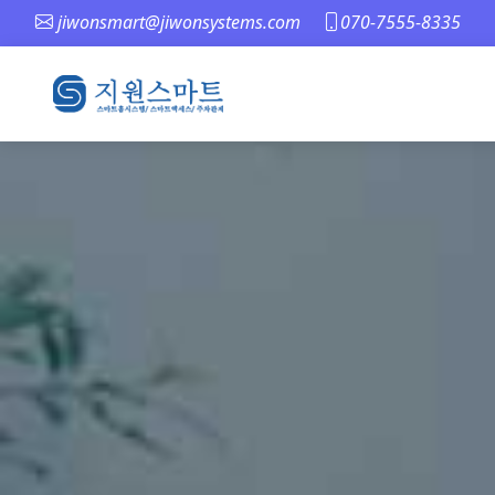
jiwonsmart@jiwonsystems.com
070-7555-8335
메인 페이지